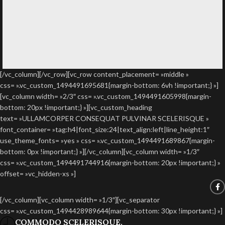
[/vc_column][/vc_row][vc_row content_placement= »middle »
css= ».vc_custom_1494491695681{margin-bottom: 6vh !important;} »]
[vc_column width= »2/3″ css= ».vc_custom_1494491605998{margin-
bottom: 20px !important;} »][vc_custom_heading
text= »ULLAMCORPER CONSEQUAT PULVINAR SCELERISQUE »
font_container= »tag:h4|font_size:24|text_align:left|line_height:1″
use_theme_fonts= »yes » css= ».vc_custom_1494491689867{margin-
bottom: 0px !important;} »][/vc_column][vc_column width= »1/3″
css= ».vc_custom_1494491744916{margin-bottom: 20px !important;} »
offset= »vc_hidden-xs »]
[/vc_column][vc_column width= »1/3″][vc_separator
css= ».vc_custom_1494428989644{margin-bottom: 30px !important;} »]
COMMODO SCELERISQUE.