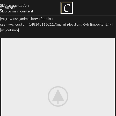
Skip to navigation
MENU
Skip to main content
[vc_row css_animation= »fadeIn »
css= ».vc_custom_1481481162117{margin-bottom: 6vh !important;} »]
[vc_column]