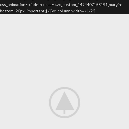
css_animation= »fadeIn » css= ».vc_custom_1494407158191{margin-
bottom: 20px !important;} »][vc_column width= »1/2″]