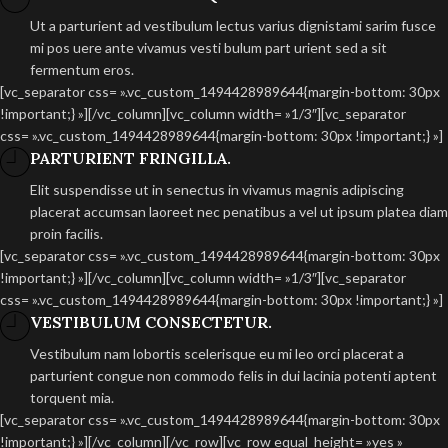
Ut a parturient ad vestibulum lectus varius dignistami sarim fusce
mi pos uere ante vivamus vesti bulum part urient sed a sit
fermentum eros.
[vc_separator css= ».vc_custom_1494428989644{margin-bottom: 30px
!important;} »][/vc_column][vc_column width= »1/3″][vc_separator
css= ».vc_custom_1494428989644{margin-bottom: 30px !important;} »]
PARTURIENT FRINGILLA.
Elit suspendisse ut in senectus in vivamus magnis adipiscing
placerat accumsan laoreet nec penatibus a vel ut ipsum platea diam
proin facilis.
[vc_separator css= ».vc_custom_1494428989644{margin-bottom: 30px
!important;} »][/vc_column][vc_column width= »1/3″][vc_separator
css= ».vc_custom_1494428989644{margin-bottom: 30px !important;} »]
VESTIBULUM CONSECTETUR.
Vestibulum nam lobortis scelerisque eu mi leo orci placerat a
parturient congue non commodo felis in dui lacinia potenti aptent
torquent mia.
[vc_separator css= ».vc_custom_1494428989644{margin-bottom: 30px
!important;} »][/vc_column][/vc_row][vc_row equal_height= »yes »