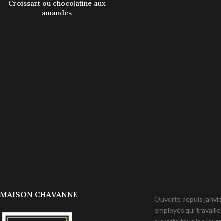
Croissant ou chocolatine aux
amandes
MAISON CHAVANNE
Ouverts depuis janvier
employés qui travail
ouverts tous les jours