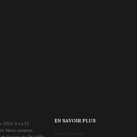
EN SAVOIR PLUS
 2015. Il y a 15
lent. Nous sommes
Nous Contacter
 de l'année de 7h à 20h.