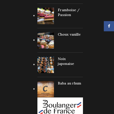
Framboise /
Passion
Face
Choux vanille
Noix
japonaise
Baba au rhum