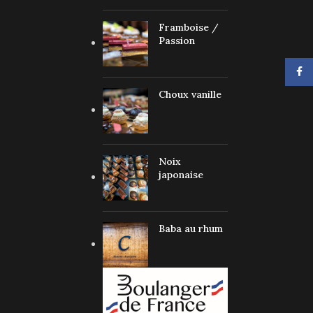
Framboise /
Passion
Face
Choux vanille
Noix
japonaise
Baba au rhum