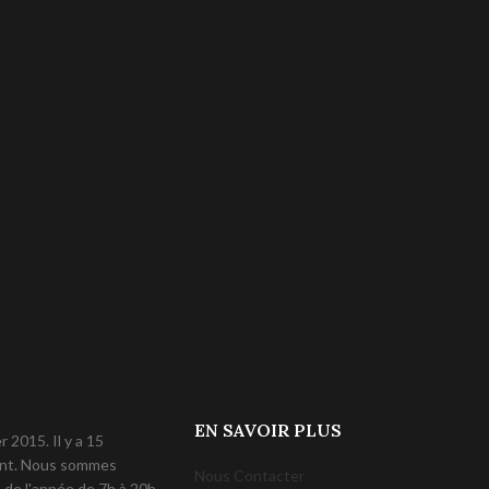
EN SAVOIR PLUS
 2015. Il y a 15
lent. Nous sommes
Nous Contacter
 de l'année de 7h à 20h.