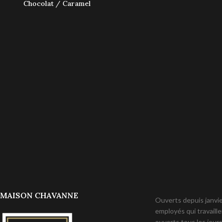
Chocolat / Caramel
MAISON CHAVANNE
Ouverts depuis janvier
employés qui travail
ouverts tous les jours