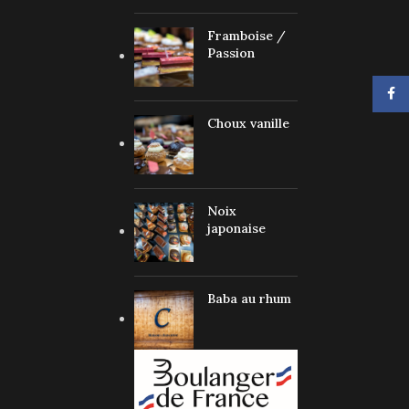
Framboise /
Passion
Face
Choux vanille
Noix
japonaise
Baba au rhum