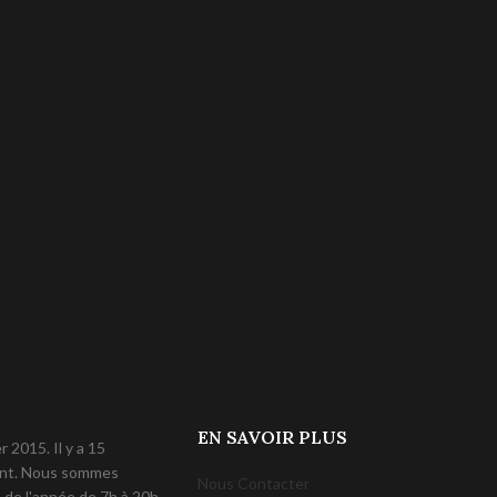
EN SAVOIR PLUS
 2015. Il y a 15
lent. Nous sommes
Nous Contacter
 de l'année de 7h à 20h.