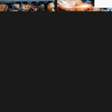
Flan patissier
Fouace