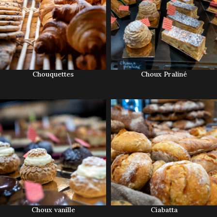
Chouquettes
Choux Praliné
Choux vanille
Ciabatta